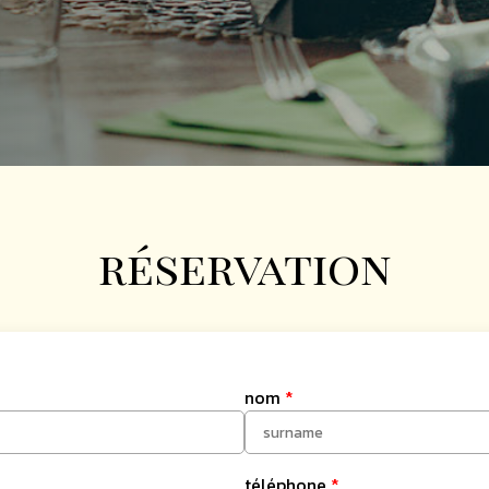
réservation
nom
*
téléphone
*