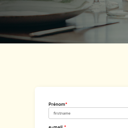
Prénom
*
e-mail
*